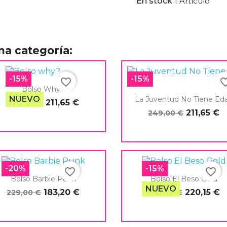
En stock
1 Artículo
ma categoría:
rear lista de deseos
-15%
-15%
favorite_border
favorite_
Bolso Why?
re de la lista de deseos
NUEVO
La Juventud No Tiene Ed
211,65 €
249,00 €
211,65 €
249,00 €

Vista rápida

Vista rápida
Cancelar
Crear lista de deseos
-20%
-15%
favorite_border
favorite_border
Bolso Barbie Punk
Bolso El Beso Gold
NUEVO
183,20 €
220,15 €
229,00 €
259,00 €


Vista rápida
Vista rápida