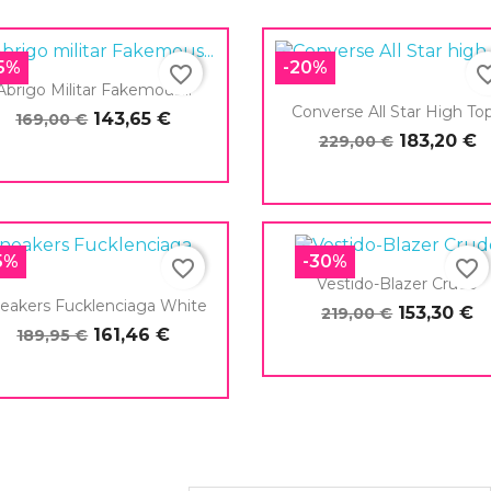
15%
-20%
favorite_border
favorite_
Abrigo Militar Fakemous...
Converse All Star High Top.
143,65 €
169,00 €
183,20 €
229,00 €

Vista rápida

Vista rápida
5%
-30%
favorite_border
favorite_border
Vestido-Blazer Crudo
eakers Fucklenciaga White
153,30 €
219,00 €
161,46 €
189,95 €

Vista rápida

Vista rápida