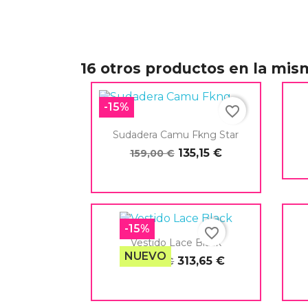
16 otros productos en la mis
C
-15%
favorite_border
Nomb
Sudadera Camu Fkng Star
135,15 €
159,00 €

Vista rápida
-15%
favorite_border
Vestido Lace Black
NUEVO
313,65 €
369,00 €

Vista rápida