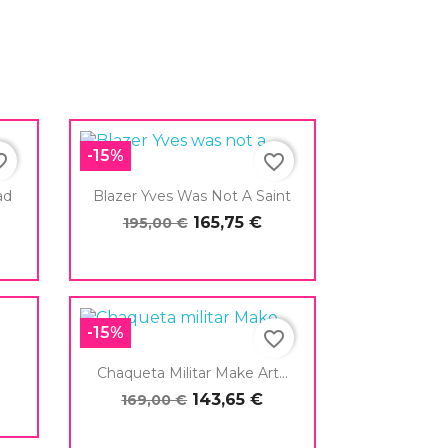
×
-15%
border
favorite_border
ad
Blazer Yves Was Not A Saint
165,75 €
195,00 €

Vista rápida
-15%
favorite_border
Chaqueta Militar Make Art...
143,65 €
169,00 €

Vista rápida