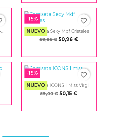
-15%
border
favorite_border
NUEVO
..
Camiseta Sexy Mdf Cristales
50,96 €
59,95 €

Vista rápida
-15%
favorite_border
NUEVO
Camiseta ICONS I Miss Virgil
50,15 €
59,00 €

Vista rápida