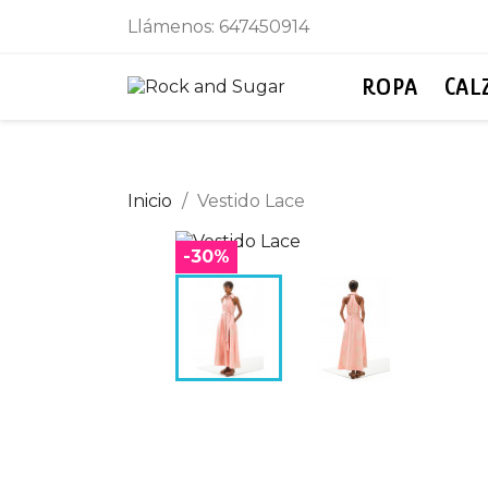
Llámenos:
647450914
ROPA
CAL
Inicio
Vestido Lace
-30%