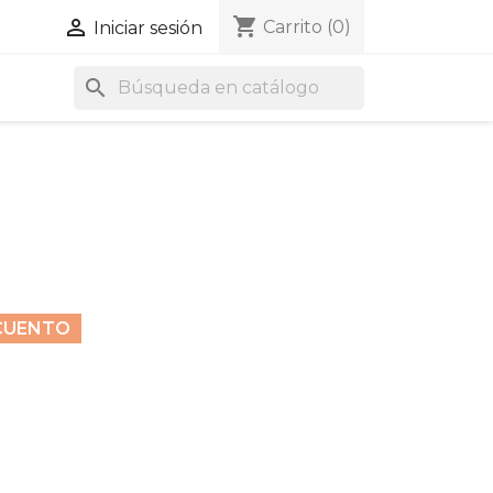
shopping_cart

Carrito
(0)
Iniciar sesión
search
CUENTO