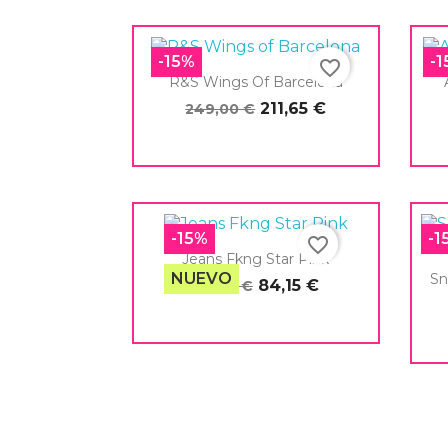
-15%
-
favorite_border
R&S Wings Of Barcelona
211,65 €
249,00 €

Vista rápida
-15%
-1
favorite_border
Jeans Fkng Star Pink
NUEVO
Sn
84,15 €
99,00 €

Vista rápida